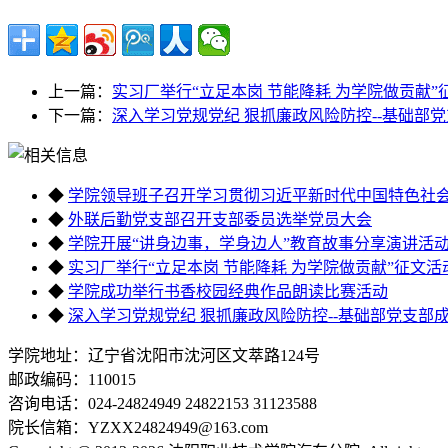
上一篇：
实习厂举行“立足本岗 节能降耗 为学院做贡献”
下一篇：
深入学习党规党纪 狠抓廉政风险防控--基础部
◆
学院领导班子召开学习贯彻习近平新时代中国特色社
◆
外联后勤党支部召开支部委员选举党员大会
◆
学院开展“讲身边事，学身边人”教育故事分享演讲活
◆
实习厂举行“立足本岗 节能降耗 为学院做贡献”征文活
◆
学院成功举行书香校园经典作品朗读比赛活动
◆
深入学习党规党纪 狠抓廉政风险防控--基础部党支部
学院地址：辽宁省沈阳市沈河区文萃路124号
邮政编码：110015
咨询电话：024-24824949 24822153 31123588
院长信箱：YZXX24824949@163.com