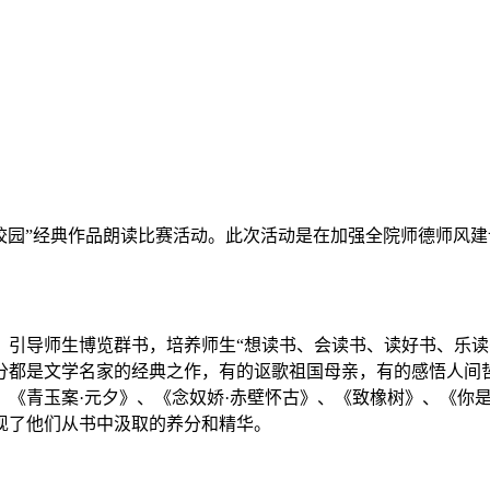
“书香校园”经典作品朗读比赛活动。此次活动是在加强全院师德师
引导师生博览群书，培养师生“想读书、会读书、读好书、乐读
分都是文学名家的经典之作，有的讴歌祖国母亲，有的感悟人间
、《青玉案·元夕》、《念奴娇·赤壁怀古》、《致橡树》、《你
现了他们从书中汲取的养分和精华。