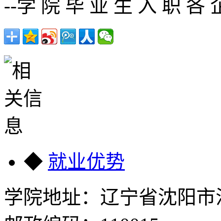
--学 院 毕 业 生 入 职 各 
◆
就业优势
学院地址：辽宁省沈阳市沈